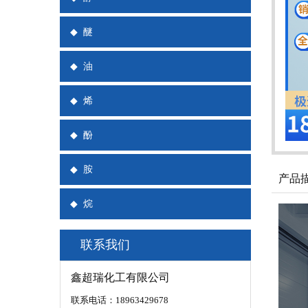
◆
醚
◆
油
◆
烯
◆
酚
◆
胺
产品
◆
烷
联系我们
鑫超瑞化工有限公司
联系电话：18963429678