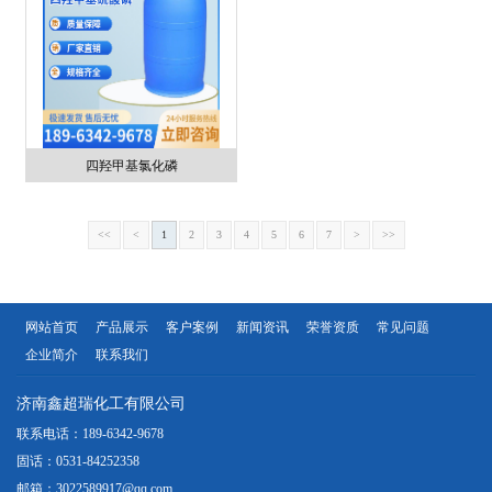
四羟甲基氯化磷
<<
<
1
2
3
4
5
6
7
>
>>
网站首页
产品展示
客户案例
新闻资讯
荣誉资质
常见问题
企业简介
联系我们
济南鑫超瑞化工有限公司
联系电话：189-6342-9678
固话：0531-84252358
邮箱：3022589917@qq.com