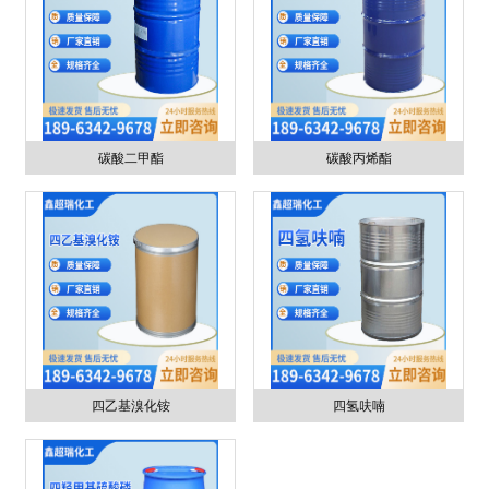
碳酸二甲酯
碳酸丙烯酯
四乙基溴化铵
四氢呋喃