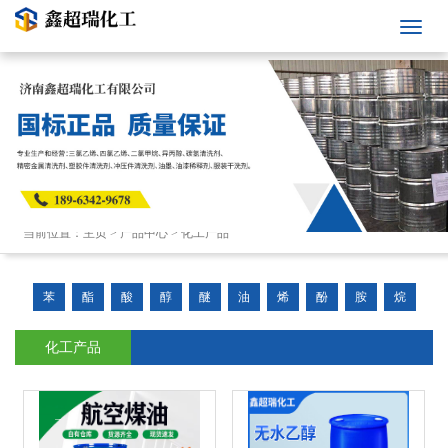
当前位置：
主页
>
产品中心
>
化工产品
苯
酯
酸
醇
醚
油
烯
酚
胺
烷
化工产品