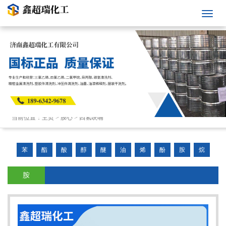
当前位置：
主页
>
胺心
>
四氢呋喃
苯
酯
酸
醇
醚
油
烯
酚
胺
烷
胺