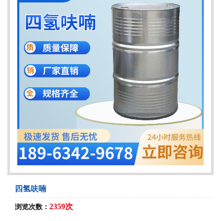
四氢呋喃
2359次
浏览次数：