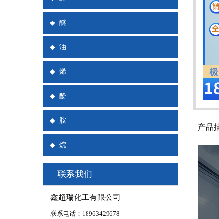
◆
醚
◆
油
◆
烯
◆
酚
◆
胺
产品
◆
烷
联系我们
鑫超瑞化工有限公司
联系电话：18963429678