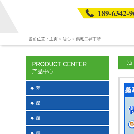
当前位置：
主页
>
油心
>
偶氮二异丁腈
油
PRODUCT CENTER
产品中心
◆
苯
◆
酯
◆
酸
◆
醇