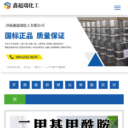
当前位置：
主页
>
胺心
>
二甲基甲酰胺
苯
酯
酸
醇
醚
油
烯
酚
胺
烷
胺