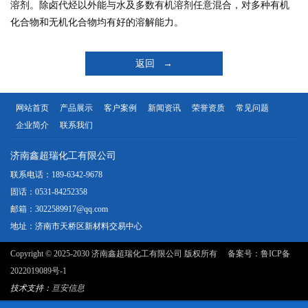
溶剂。除卤代烃以外能与水及多数有机溶剂任意混合，对多种有机
化合物和无机化合物均有好的溶解能力。
返回 →
网站首页
产品展示
客户案例
新闻资讯
荣誉资质
常见问题
企业简介
联系我们
济南鑫超瑞化工有限公司
联系电话：189-6342-9678
固话：0531-84252358
邮箱：3022589917@qq.com
地址：济南市天桥区新材料交易中心
Copyright © 2025-2030 济南鑫超瑞化工有限公司 版权所有 备案号：
鲁ICP备
2022019089号-1
技术支持：
亘安信息