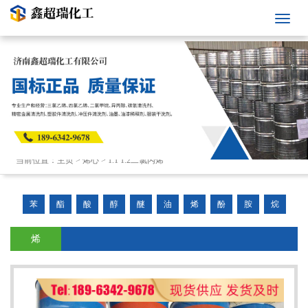
当前位置：
主页
>
烯心
>
1.1 1.2二氯丙烯
苯
酯
酸
醇
醚
油
烯
酚
胺
烷
烯