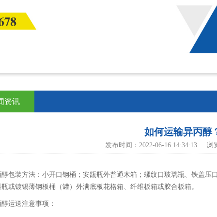
闻资讯
如何运输异丙醇
发布时间：2022-06-16 14:34:13 
丙醇包装方法：小开口钢桶；安瓿瓶外普通木箱；螺纹口玻璃瓶、铁盖压
料瓶或镀锡薄钢板桶（罐）外满底板花格箱、纤维板箱或胶合板箱。
丙醇运送注意事项：