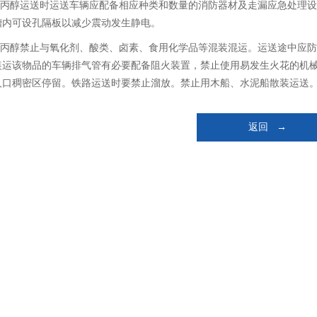
.异丙醇运送时运送车辆应配备相应种类和数量的消防器材及走漏应急处理
槽内可设孔隔板以减少震动发生静电。
.异丙醇禁止与氧化剂、酸类、卤素、食用化学品等混装混运。运送途中应
装运该物品的车辆排气管有必要配备阻火装置，禁止使用易发生火花的机
人口稠密区停留。铁路运送时要禁止溜放。禁止用木船、水泥船散装运送
返回 →