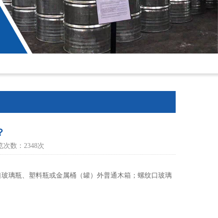
？
浏览次数：2348次
口玻璃瓶、塑料瓶或金属桶（罐）外普通木箱；螺纹口玻璃