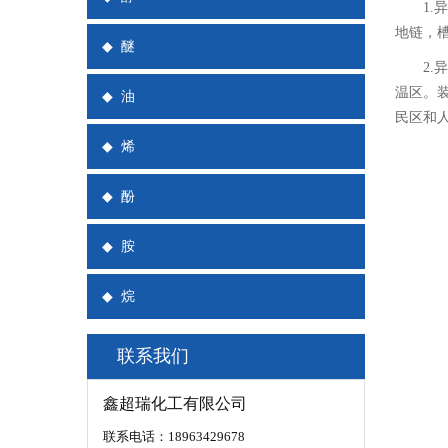
1
地链，
◆
醚
2
温区。
◆
油
民区和
◆
烯
◆
酚
◆
胺
◆
烷
联系我们
鑫超瑞化工有限公司
联系电话：18963429678