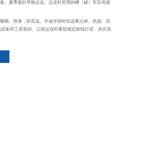
设备。夏季最好早晚运送。运送时所用的槽（罐）车应有接
防曝晒、雨淋，防高温。半途停留时应远离火种、热源、高
械设备和工具装卸。公路运送时要按规定路线行进，勿在居
。