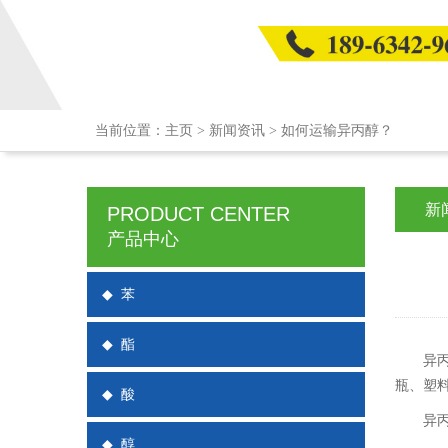
当前位置：
主页
>
新闻资讯
>
如何运输异丙醇？
新
PRODUCT CENTER
产品中心
◆
苯
◆
酯
异
瓶、塑
◆
酸
异
◆
醇