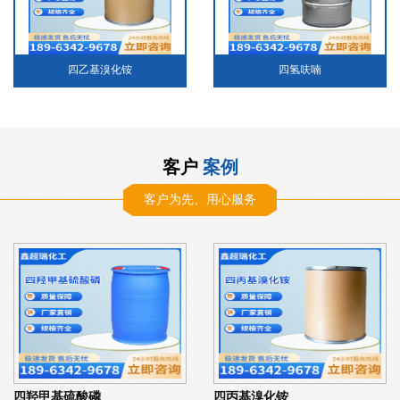
四乙基溴化铵
四氢呋喃
客户
案例
客户为先、用心服务
四羟甲基硫酸磷
四丙基溴化铵