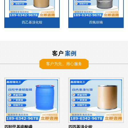
四乙基溴化铵
四氢呋喃
客户
案例
客户为先、用心服务
四羟甲基硫酸磷
四丙基溴化铵